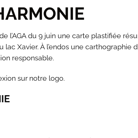
 HARMONIE
e l’AGA du 9 juin une carte plastifiée rés
 lac Xavier. À l’endos une carthographie du
tion responsable.
exion sur notre logo.
IE