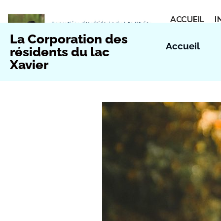
ACCUEIL
I
Aller
HISTOIRE D
La Corporation des
au
Accueil
résidents du lac
contenu
Xavier